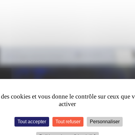
se des cookies et vous donne le contrôle sur ceux que 
activer
Tout accepter
Tout refuser
Personnaliser