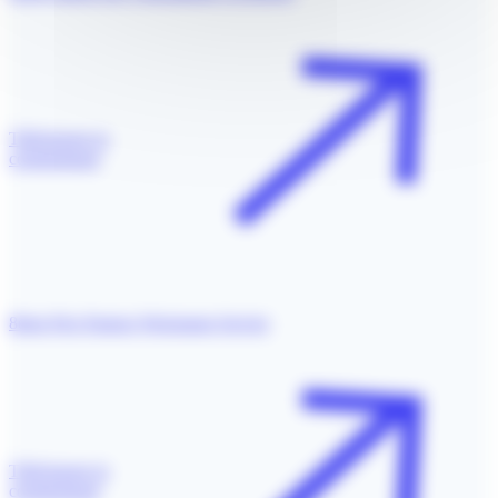
Télécharger le
communiqué
8ème Prix Pasteur Weizmann Servier
Télécharger le
communiqué