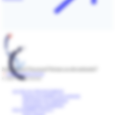
Nous contacter
Newsroom
Déclarer un effet indésirable
Suivre l’Institut Servier
© 2026 - Institut Servier
ACCÈS AU FINANCEMENT
Bourses de mobilité et de recherche
Subventions aux institutions
Programmes scientifiques
QUI SOMMES-NOUS ?
Notre mission