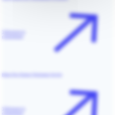
Télécharger le
communiqué
8ème Prix Pasteur Weizmann Servier
Télécharger le
communiqué