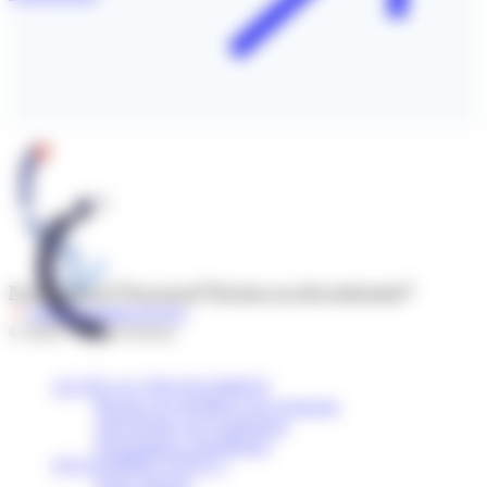
Nous contacter
Newsroom
Déclarer un effet indésirable
Suivre l’Institut Servier
© 2026 - Institut Servier
ACCÈS AU FINANCEMENT
Bourses de mobilité et de recherche
Subventions aux institutions
Programmes scientifiques
QUI SOMMES-NOUS ?
Notre mission