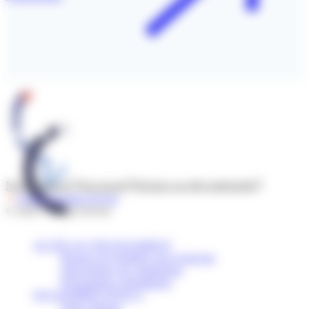
Nous contacter
Newsroom
Déclarer un effet indésirable
Suivre l’Institut Servier
© 2026 - Institut Servier
ACCÈS AU FINANCEMENT
Bourses de mobilité et de recherche
Subventions aux institutions
Programmes scientifiques
QUI SOMMES-NOUS ?
Notre mission