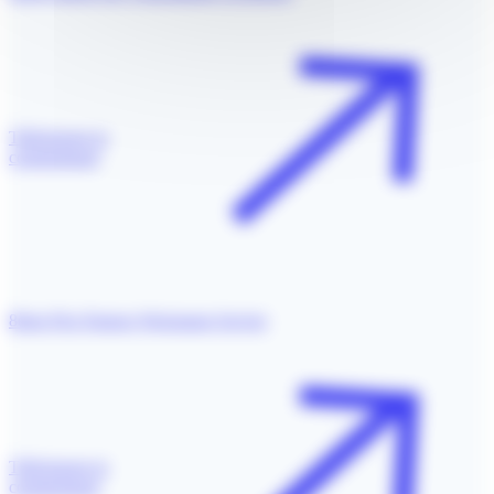
Télécharger le
communiqué
8ème Prix Pasteur Weizmann Servier
Télécharger le
communiqué