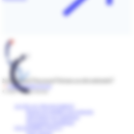
Nous contacter
Newsroom
Déclarer un effet indésirable
Suivre l’Institut Servier
© 2026 - Institut Servier
ACCÈS AU FINANCEMENT
Bourses de mobilité et de recherche
Subventions aux institutions
Programmes scientifiques
QUI SOMMES-NOUS ?
Notre mission