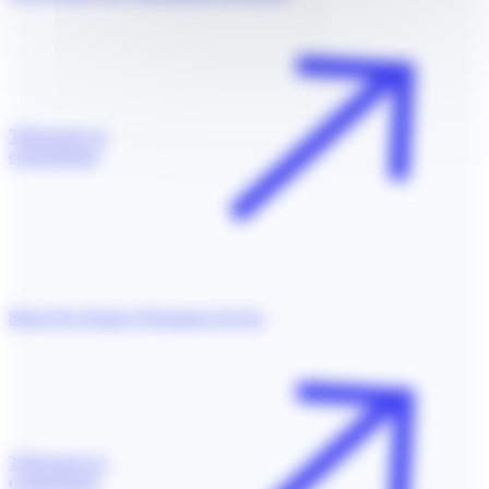
Télécharger le
communiqué
8ème Prix Pasteur Weizmann Servier
Télécharger le
communiqué